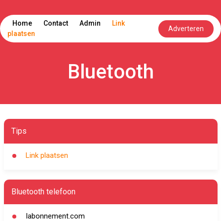
Home
Contact
Admin
Link
Adverteren
plaatsen
Bluetooth
Tips
Link plaatsen
Bluetooth telefoon
Iabonnement.com